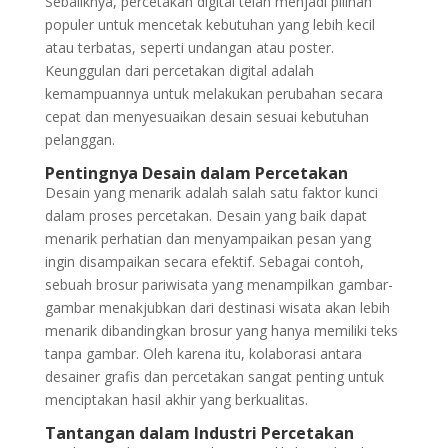
Sebaliknya, percetakan digital telah menjadi pilihan
populer untuk mencetak kebutuhan yang lebih kecil
atau terbatas, seperti undangan atau poster.
Keunggulan dari percetakan digital adalah
kemampuannya untuk melakukan perubahan secara
cepat dan menyesuaikan desain sesuai kebutuhan
pelanggan.
Pentingnya Desain dalam Percetakan
Desain yang menarik adalah salah satu faktor kunci
dalam proses percetakan. Desain yang baik dapat
menarik perhatian dan menyampaikan pesan yang
ingin disampaikan secara efektif. Sebagai contoh,
sebuah brosur pariwisata yang menampilkan gambar-
gambar menakjubkan dari destinasi wisata akan lebih
menarik dibandingkan brosur yang hanya memiliki teks
tanpa gambar. Oleh karena itu, kolaborasi antara
desainer grafis dan percetakan sangat penting untuk
menciptakan hasil akhir yang berkualitas.
Tantangan dalam Industri Percetakan