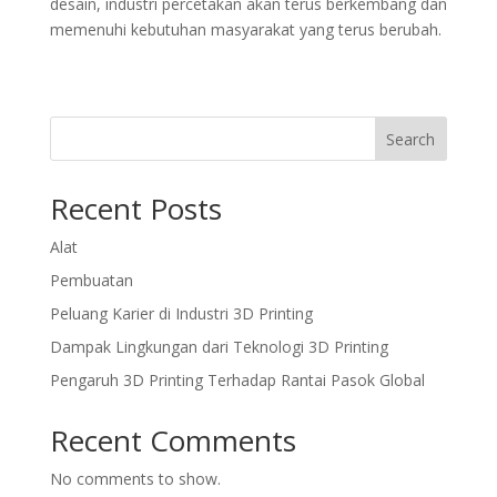
desain, industri percetakan akan terus berkembang dan
memenuhi kebutuhan masyarakat yang terus berubah.
Search
Recent Posts
Alat
Pembuatan
Peluang Karier di Industri 3D Printing
Dampak Lingkungan dari Teknologi 3D Printing
Pengaruh 3D Printing Terhadap Rantai Pasok Global
Recent Comments
No comments to show.