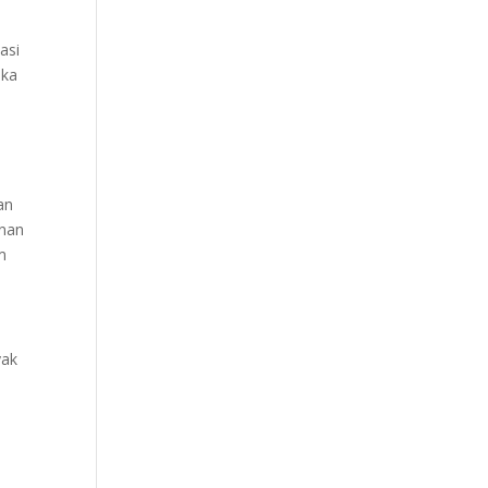
asi
eka
S
an
anan
m
yak
i