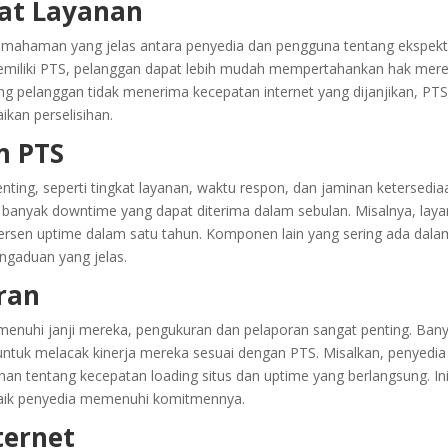
kat Layanan
mahaman yang jelas antara penyedia dan pengguna tentang ekspekt
miliki PTS, pelanggan dapat lebih mudah mempertahankan hak mer
ang pelanggan tidak menerima kecepatan internet yang dijanjikan, PT
kan perselisihan.
m PTS
ng, seperti tingkat layanan, waktu respon, dan jaminan ketersedia
a banyak downtime yang dapat diterima dalam sebulan. Misalnya, lay
ersen uptime dalam satu tahun. Komponen lain yang sering ada dala
ngaduan yang jelas.
ran
nuhi janji mereka, pengukuran dan pelaporan sangat penting. Ban
uk melacak kinerja mereka sesuai dengan PTS. Misalkan, penyedia
n tentang kecepatan loading situs dan uptime yang berlangsung. In
aik penyedia memenuhi komitmennya.
ternet